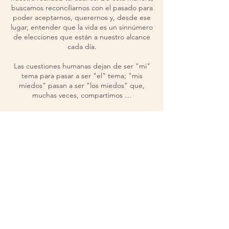
buscamos reconciliarnos con el pasado para
poder aceptarnos, querernos y, desde ese
lugar, entender que la vida es un sinnúmero
de elecciones que están a nuestro alcance
cada día.
Las cuestiones humanas dejan de ser "mi"
tema para pasar a ser "el" tema; "mis
miedos" pasan a ser "los miedos" que,
muchas veces, compartimos …
Durante los encuentros compartiremos:
- Las vivencias a medida que transcurre la
experiencia.
- Lecturas de todas las tradiciones y
diferentes perspectivas culturales
- Ejercicios de exploración personal
- Prácticas de meditación
- Visualizaciones dirigidas