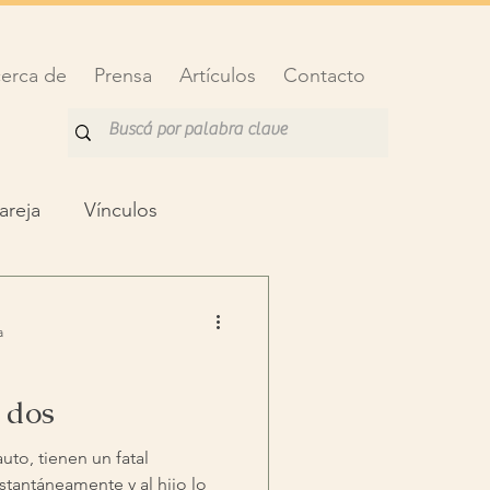
erca de
Prensa
Artículos
Contacto
areja
Vínculos
a
 dos
uto, tienen un fatal
stantáneamente y al hijo lo