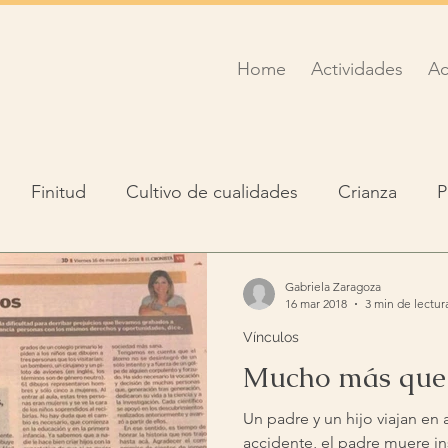
Home
Actividades
Ac
Finitud
Cultivo de cualidades
Crianza
P
Meditación
Gabriela Zaragoza
16 mar 2018
3 min de lectur
Vínculos
Mucho más que
Un padre y un hijo viajan en a
accidente, el padre muere in