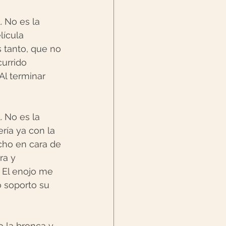
 No es la 
lícula 
 tanto, que no 
urrido 
l terminar 
 No es la 
ría ya con la 
cho en cara de 
a y 
 El enojo me 
o soporto su 
o la bronca y 