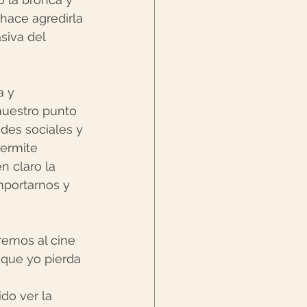
hace agredirla 
siva del 
a y 
uestro punto 
des sociales y 
permite 
n claro la 
mportarnos y 
emos al cine 
 que yo pierda 
do ver la 