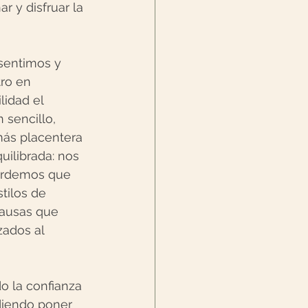
r y disfruar la 
 sentimos y 
ro en 
lidad el 
 sencillo, 
más placentera 
uilibrada: nos 
cordemos que 
tilos de 
causas que 
ados al 
o la confianza 
diendo poner 