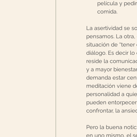
película y pedir
comida. 
La asertividad se s
pensamos. La otra, 
situación de “tener 
diálogo. Es decir l
reside la comunicac
y a mayor bienestar
demanda estar centr
meditación viene de
personalidad a qui
pueden entorpecer 
confrontar, la ansi
Pero la buena notic
en uno mismo, el s