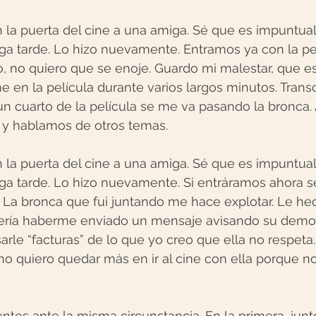
la puerta del cine a una amiga. Sé que es impuntual.
ga tarde. Lo hizo nuevamente. Entramos ya con la pe
 no quiero que se enoje. Guardo mi malestar, que es
en la película durante varios largos minutos. Transc
 cuarto de la película se me va pasando la bronca. A
 y hablamos de otros temas.
la puerta del cine a una amiga. Sé que es impuntual.
ga tarde. Lo hizo nuevamente. Si entráramos ahora se
 La bronca que fui juntando me hace explotar. Le he
ría haberme enviado un mensaje avisando su demor
rle “facturas” de lo que yo creo que ella no respeta.
 no quiero quedar más en ir al cine con ella porque n
entes ante la misma circunstancia. En la primera, junt