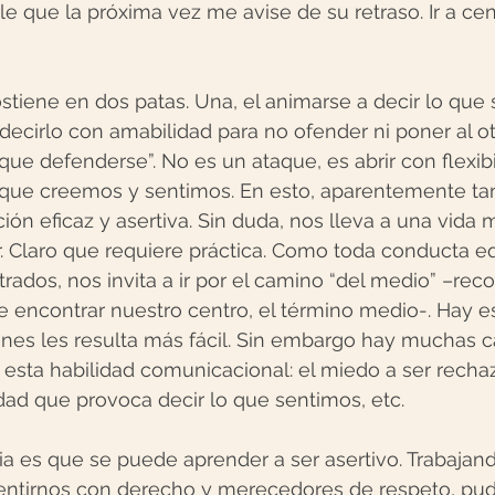
le que la próxima vez me avise de su retraso. Ir a cena
ostiene en dos patas. Una, el animarse a decir lo que
decirlo con amabilidad para no ofender ni poner al ot
que defenderse”. No es un ataque, es abrir con flexibi
o que creemos y sentimos. En esto, aparentemente tan
ión eficaz y asertiva. Sin duda, nos lleva a una vida 
. Claro que requiere práctica. Como toda conducta eq
ados, nos invita a ir por el camino “del medio” –re
 encontrar nuestro centro, el término medio-. Hay es
enes les resulta más fácil. Sin embargo hay muchas 
esta habilidad comunicacional: el miedo a ser rechaz
edad que provoca decir lo que sentimos, etc.
ia es que se puede aprender a ser asertivo. Trabajand
entirnos con derecho y merecedores de respeto, pu